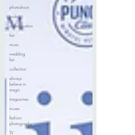
photoshoot
bridal
collaboration
fair
music
wedding
fair
collection
always
believe in
magic
magazines
muses
fashion
photography
TV