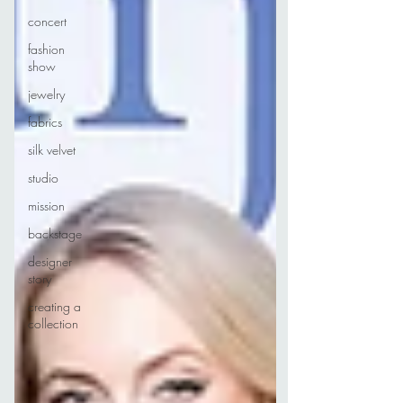
concert
fashion
show
jewelry
fabrics
silk velvet
studio
mission
backstage
designer
story
creating a
collection