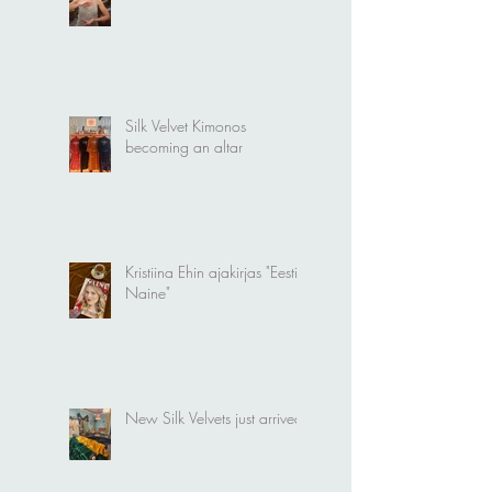
Dragonfly Goddess Amulet
Silk Velvet Kimonos
becoming an altar
Kristiina Ehin ajakirjas "Eesti
Naine"
New Silk Velvets just arrived!