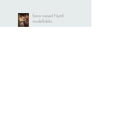
Charitable Hat Party.
Eena naised Nymfi
modellideks
Kristiina Ehin "Plekktrummis"
Mari Metsallik "Naiselikkuse
saladused"