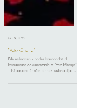
Mar 9, 2023
"Vetelkõndija"
Eile esilinastus kinodes kauaoodatud
kodumaine dokumentaalfilm “Vetelkõndija”
- 10-aastane õhkõrn rännak luulehaldjas
Kristiina Ehini...