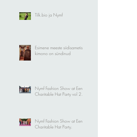
EV104
Tilk.bio ja Nymf
Esimene meeste siidisametist
kimono on sündinud
Nymf Fashion Show at Eena
Charitable Hat Party vol 2.
Nymf Fashion Show at Eena