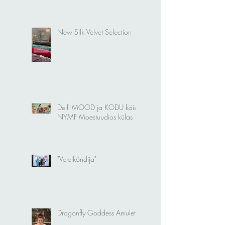
New Silk Velvet Selection
Delfi MOOD ja KODU käis
NYMF Moestuudios külas
"Vetelkõndija"