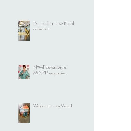
Creating a collection...
It's time for a new Bridal
collection
NYMF coverstory at
MOEVIR magazine
Welcome to my World