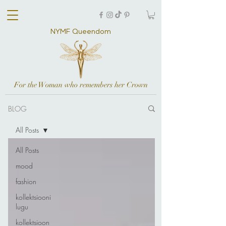
NYMF Queendom
For the Woman who remembers her Crown
BLOG
All Posts
All Posts
mood
fashion
kollektsiooni
lugu
kollektsioon