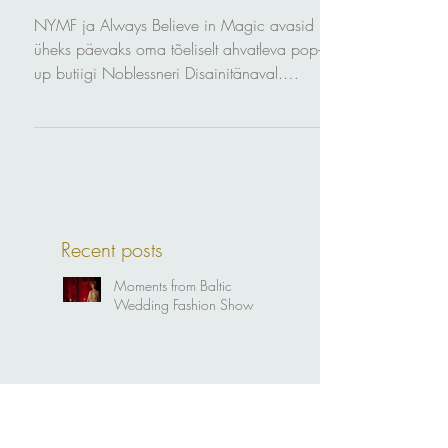
Sep 30, 2017
Pop-up boutique Noblessneri
Disaintänaval
NYMF ja Always Believe in Magic avasid
üheks päevaks oma tõeliselt ahvatleva pop-
up butiigi Noblessneri Disainitänaval.
Harmooniline...
Recent posts
Moments from Baltic
Wedding Fashion Show