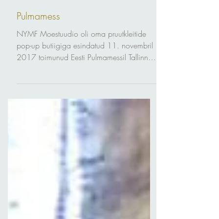
Nov 17, 2017
Pulmamess
NYMF Moestuudio oli oma pruutkleitide
pop-up butiigiga esindatud 11. novembril
2017 toimunud Eesti Pulmamessil Tallinna
Lauluväljakul....