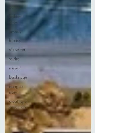
concert
fashion
show
jewelry
fabrics
silk velvet
studio
mission
backstage
designer
story
creating a
collection