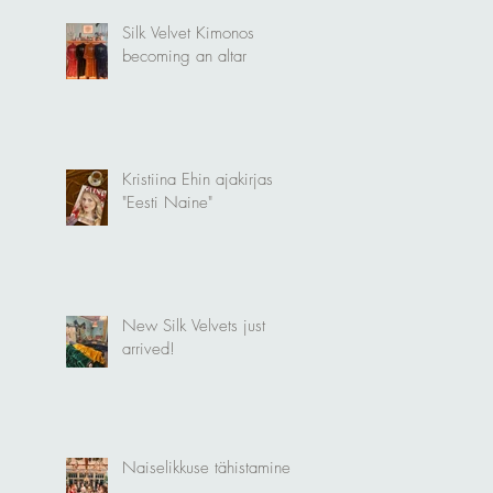
Silk Velvet Kimonos
becoming an altar
Kristiina Ehin ajakirjas
"Eesti Naine"
New Silk Velvets just
arrived!
Naiselikkuse tähistamine