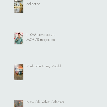
collection
NYMF coverstory at
MOEVIR magazine
Welcome to my World
New Silk Velvet Selection