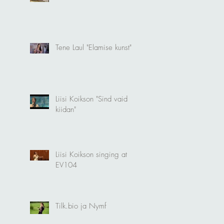
Tene Laul "Elamise kunst"
Liisi Koikson "Sind vaid
kiidan"
Liisi Koikson singing at
EV104
Tilk.bio ja Nymf