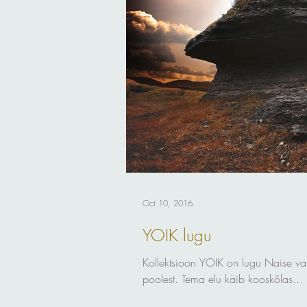
Oct 10, 2016
YOIK lugu
Kollektsioon YOIK on lugu Naise var
poolest. Tema elu käib kooskõlas...