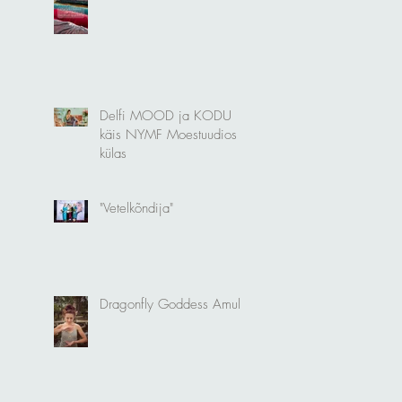
Delfi MOOD ja KODU
käis NYMF Moestuudios
külas
"Vetelkõndija"
Dragonfly Goddess Amulet