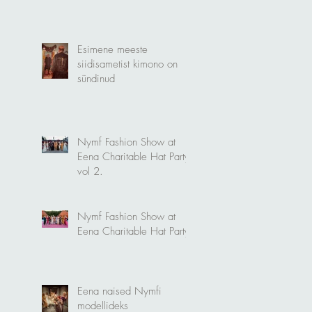
Esimene meeste
siidisametist kimono on
sündinud
Nymf Fashion Show at
Eena Charitable Hat Party
vol 2.
Nymf Fashion Show at
Eena Charitable Hat Party.
Eena naised Nymfi
modellideks