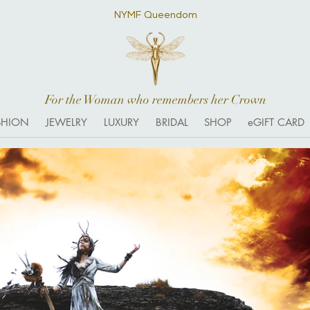
NYMF Queendom
For the Woman who remembers her Crown
SHION
JEWELRY
LUXURY
BRIDAL
SHOP
eGIFT CARD