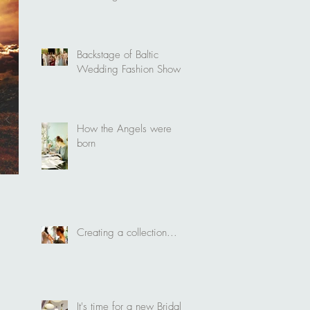
Backstage of Baltic
Wedding Fashion Show
How the Angels were
born
Creating a collection...
It's time for a new Bridal