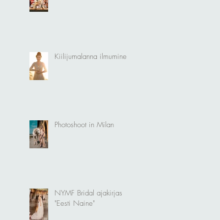
Kiilijumalanna ilmumine
Photoshoot in Milan
NYMF Bridal ajakirjas
"Eesti Naine"