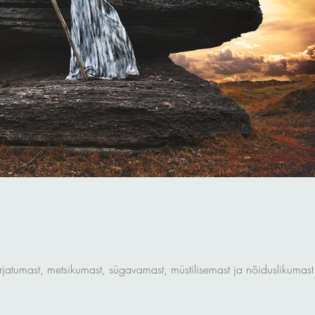
jatumast, metsikumast, sügavamast, müstilisemast ja nõiduslikumast