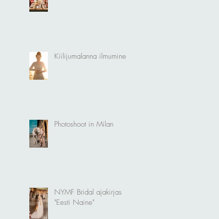
Kiilijumalanna ilmumine
Photoshoot in Milan
NYMF Bridal ajakirjas
"Eesti Naine"