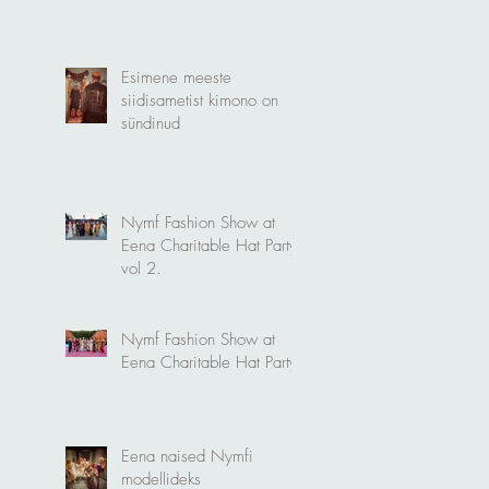
Esimene meeste
siidisametist kimono on
sündinud
Nymf Fashion Show at
Eena Charitable Hat Party
vol 2.
Nymf Fashion Show at
Eena Charitable Hat Party.
Eena naised Nymfi
modellideks