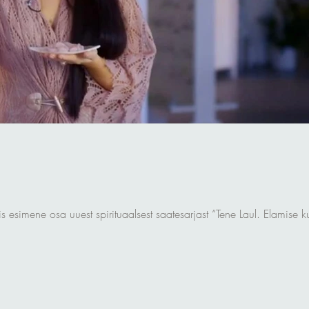
s esimene osa uuest spirituaalsest saatesarjast “Tene Laul. Elamise ku