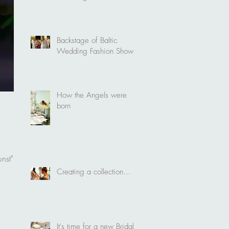
Backstage of Baltic
Wedding Fashion Show
How the Angels were
born
nst".
Creating a collection...
It's time for a new Bridal