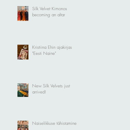
Silk Velvet Kimonos
becoming an altar
Kristiina Ehin ajakirjas
"Eesti Naine"
New Silk Velvets just
arrived!
Naiselikkuse tähistamine