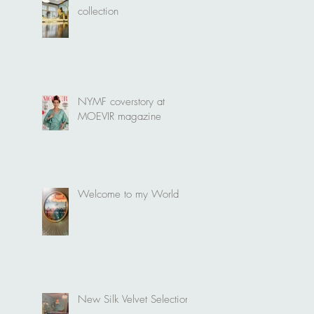
collection
NYMF coverstory at
MOEVIR magazine
Welcome to my World
New Silk Velvet Selection