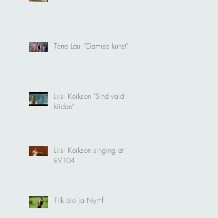
Tene Laul "Elamise kunst"
Liisi Koikson "Sind vaid
kiidan"
Liisi Koikson singing at
EV104
Tilk.bio ja Nymf