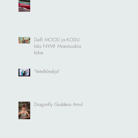
Delfi MOOD ja KODU
käis NYMF Moestuudios
külas
"Vetelkõndija"
Dragonfly Goddess Amulet