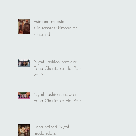
Esimene meeste
siidisametist kimono on
sündinud
Nymf Fashion Show at
Eena Charitable Hat Party
vol 2.
Nymf Fashion Show at
Eena Charitable Hat Party.
Eena naised Nymfi
modellideks