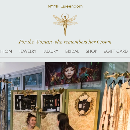
NYMF Queendom
For the Woman who remembers her Crown
SHION
JEWELRY
LUXURY
BRIDAL
SHOP
eGIFT CARD