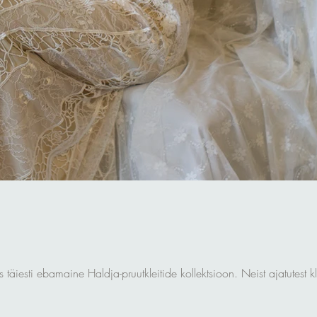
esti ebamaine Haldja-pruutkleitide kollektsioon. Neist ajatutest kle