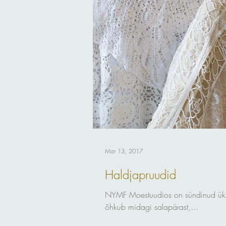
Mar 13, 2017
Haldjapruudid
NYMF Moestuudios on sündinud üks täi
õhkub midagi salapärast,...