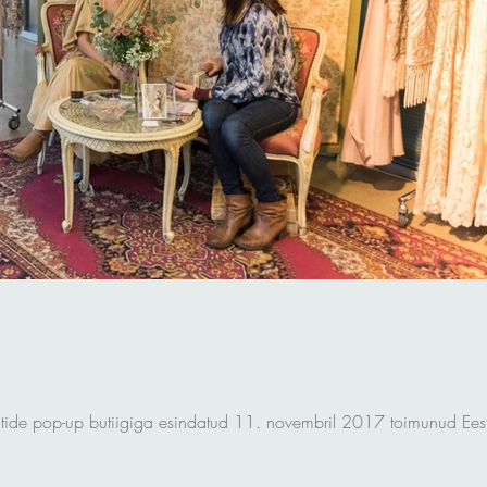
tide pop-up butiigiga esindatud 11. novembril 2017 toimunud Eest
.