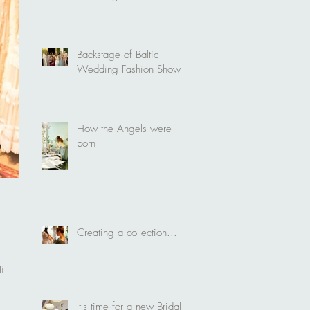
Backstage of Baltic
Wedding Fashion Show
How the Angels were
born
Creating a collection...
i
It's time for a new Bridal