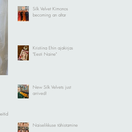
Silk Velvet Kimonos
becoming an altar
Kristiina Ehin ajakirjas
"Eesti Naine"
New Silk Velvets just
arrived!
itidest
Naiselikkuse tähistamine