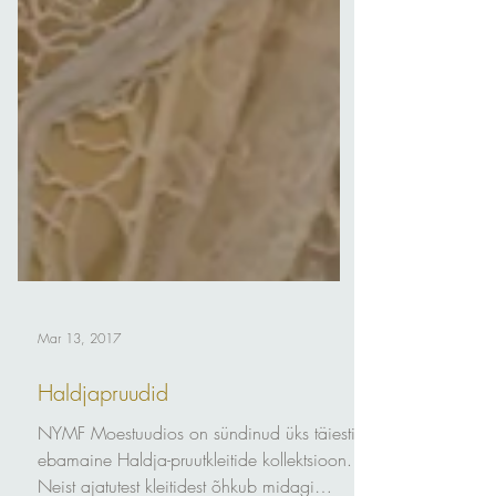
Mar 13, 2017
Haldjapruudid
NYMF Moestuudios on sündinud üks täiesti