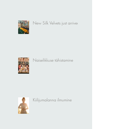
Naine"
New Silk Velvets just arrived!
Naiselikkuse tähistamine
Kiilijumalanna ilmumine