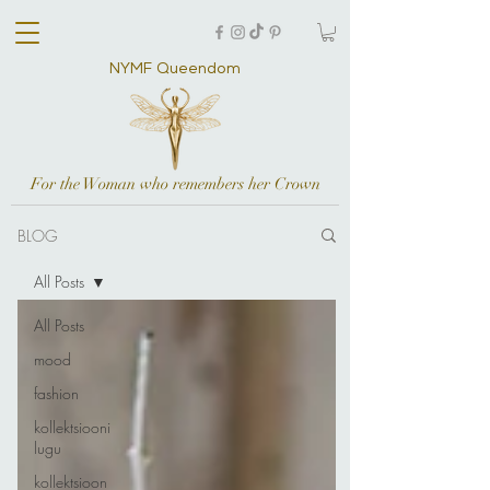
NYMF Queendom
For the Woman who remembers her Crown
BLOG
All Posts
All Posts
mood
fashion
kollektsiooni
lugu
kollektsioon