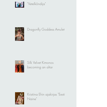
"Vetelkõndija"
Dragonfly Goddess Amulet
Silk Velvet Kimonos
becoming an altar
Kristiina Ehin ajakirjas "Eesti