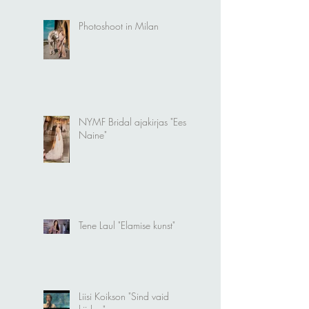
Photoshoot in Milan
NYMF Bridal ajakirjas "Eesti
Naine"
Tene Laul "Elamise kunst"