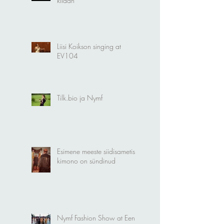
Liisi Koikson "Sind vaid
kiidan"
Liisi Koikson singing at
EV104
Tilk.bio ja Nymf
Esimene meeste siidisametist
kimono on sündinud