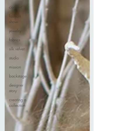
concert
fashion
show
jewelry
fabrics
silk velvet
studio
mission
backstage
designer
story
creating a
collection